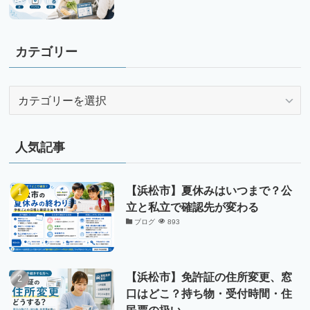
カテゴリー
カ
テ
ゴ
リ
人気記事
ー
【浜松市】夏休みはいつまで？公
立と私立で確認先が変わる
ブログ
893
【浜松市】免許証の住所変更、窓
口はどこ？持ち物・受付時間・住
民票の扱い